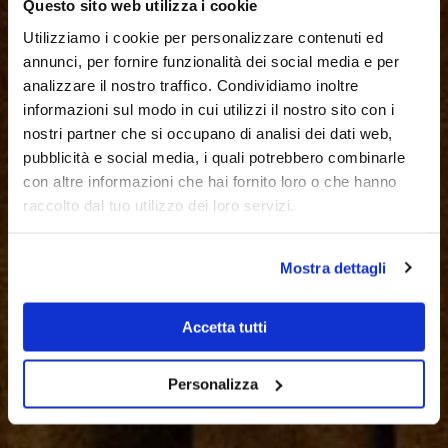
Questo sito web utilizza i cookie
Utilizziamo i cookie per personalizzare contenuti ed
annunci, per fornire funzionalità dei social media e per
Creative consultancy agency
analizzare il nostro traffico. Condividiamo inoltre
Welcome to
informazioni sul modo in cui utilizzi il nostro sito con i
nostri partner che si occupano di analisi dei dati web,
MM Company
pubblicità e social media, i quali potrebbero combinarle
con altre informazioni che hai fornito loro o che hanno
raccolto dal tuo utilizzo dei loro servizi.
Discover more
Mostra dettagli
Accetta tutti
Personalizza