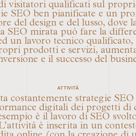
visitatori qualificati sul propr
gie SEO ben pianificate e un pr
e del design e del lusso, dove la
ia SEO mirata può fare la diffe
ed un lavoro tecnico qualificato,
 propri prodotti e servizi, aumenta
nversione e il successo del busine
ATTIVITÀ
stantemente strategie SEO per
ormance digitali dei progetti di
sempio è il lavoro di SEO svolt
 L’attività è inserita in un conte
dita online (con la creazione di