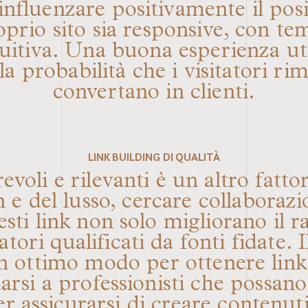
̀ influenzare positivamente il p
oprio sito sia responsive, con t
tuitiva. Una buona esperienza ut
robabilità che i visitatori rim
convertano in clienti.
LINK BUILDING DI QUALITÀ
revoli e rilevanti è un altro fatto
 e del lusso, cercare collaborazio
esti link non solo migliorano il 
tori qualificati da fonti fidate. I
un ottimo modo per ottenere link
darsi a professionisti che possan
per assicurarsi di creare contenut