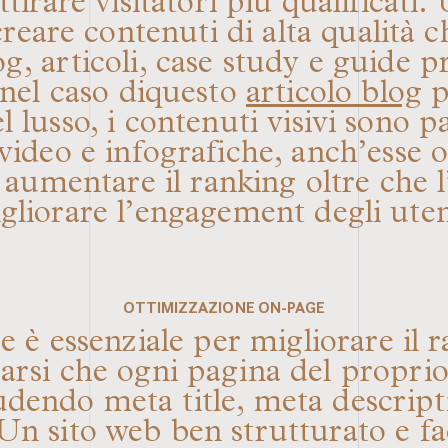
irare visitatori più qualificati.
creare contenuti di alta qualità 
g, articoli, case study e guide 
e nel caso diquesto
articolo blog
p
el lusso, i contenuti visivi sono 
 video e infografiche, anch’esse
aumentare il ranking oltre che l’
gliorare l’engagement degli uten
OTTIMIZZAZIONE ON-PAGE
è essenziale per migliorare il r
arsi che ogni pagina del proprio 
cludendo
meta title, meta descrip
n sito web ben strutturato e fa