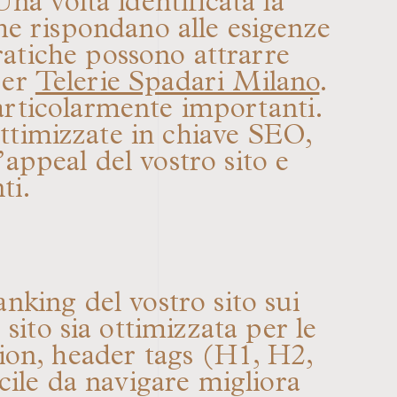
 Una volta identificata la
che rispondano alle esigenze
pratiche possono attrarre
er
Telerie Spadari Milano
.
particolarmente importanti.
 ottimizzate in chiave SEO,
appeal del vostro sito e
ti.
anking del vostro sito sui
sito sia ottimizzata per le
tion, header tags (H1, H2,
cile da navigare migliora