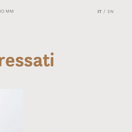
ZIO MM
IT
EN
eressati