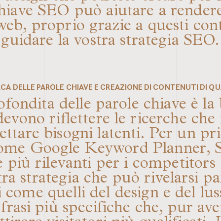
 chiave SEO può aiutare a render
 web, proprio grazie a questi con
guidare la vostra strategia SEO.
RCA DELLE PAROLE CHIAVE E CREAZIONE DI CONTENUTI DI QU
rofondita delle parole chiave è l
evono riflettere le ricerche che 
tare bisogni latenti. Per un prim
 come Google Keyword Planner,
e più rilevanti per i competitors 
tra strategia che può rivelarsi pa
vi come quelli del design e del lu
rasi più specifiche che, pur a