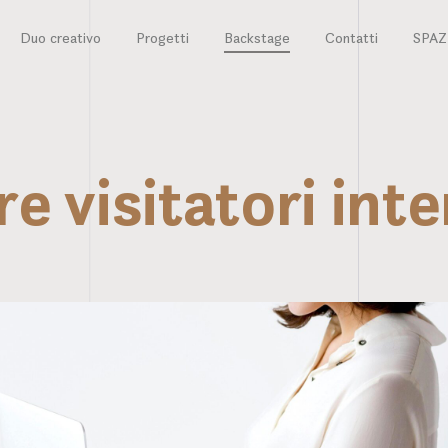
Duo creativo
Progetti
Backstage
Contatti
SPA
e visitatori int