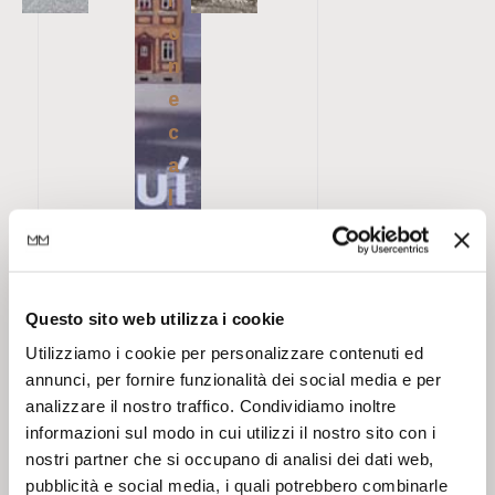
o
n
e
c
a
l
e
i
d
Questo sito web utilizza i cookie
o
Utilizziamo i cookie per personalizzare contenuti ed
s
annunci, per fornire funzionalità dei social media e per
c
analizzare il nostro traffico. Condividiamo inoltre
o
informazioni sul modo in cui utilizzi il nostro sito con i
p
nostri partner che si occupano di analisi dei dati web,
pubblicità e social media, i quali potrebbero combinarle