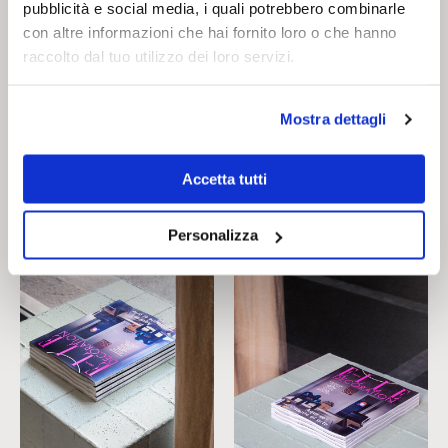
pubblicità e social media, i quali potrebbero combinarle
Decoration España (marzo 2025),
con altre informazioni che hai fornito loro o che hanno
intitolato: ‘Aquí se siente el arte’ (qui
raccolto dal tuo utilizzo dei loro servizi.
si respira arte)”.
Manuel
e
Marco
Mostra dettagli
Accetta tutti
On show: Cimento
Personalizza