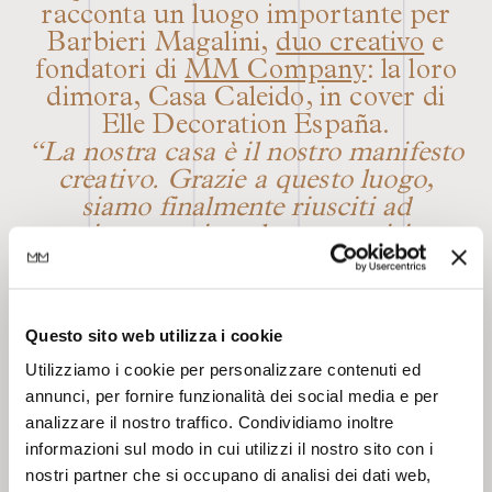
racconta un luogo importante per
Barbieri Magalini,
duo creativo
e
fondatori di
MM Company
: la loro
dimora, Casa Caleido, in cover di
Elle Decoration España.
“La nostra casa è il nostro manifesto
creativo. Grazie a questo luogo,
siamo finalmente riusciti ad
esprimere a pieno la nostra visione
creativa. Il nostro dna – fatto di
atmosfere, materiali, eclettismo,
contrasti – è racchiudibile in 3
Questo sito web utilizza i cookie
concetti per noi fondamentali: il
Utilizziamo i cookie per personalizzare contenuti ed
fascino, la bellezza che risiede
annunci, per fornire funzionalità dei social media e per
nell’imperfezione e la visione
analizzare il nostro traffico. Condividiamo inoltre
caleidoscopica. Questo luogo, per noi
informazioni sul modo in cui utilizzi il nostro sito con i
così speciale, è diventato la cover del
nostri partner che si occupano di analisi dei dati web,
numero cartaceo 232 di Elle