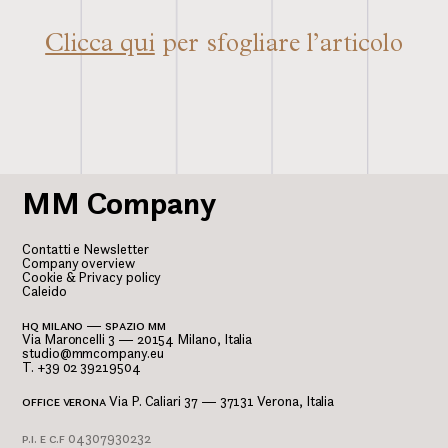
Clicca qui
per sfogliare l’articolo
MM Company
Contatti e Newsletter
Company overview
Cookie & Privacy policy
Caleido
hq milano — spazio mm
Via Maroncelli 3 — 20154 Milano, Italia
studio@mmcompany.eu
T. +39 02 39219504
office verona
Via P. Caliari 37 — 37131 Verona, Italia
p.i. e c.f
04307930232