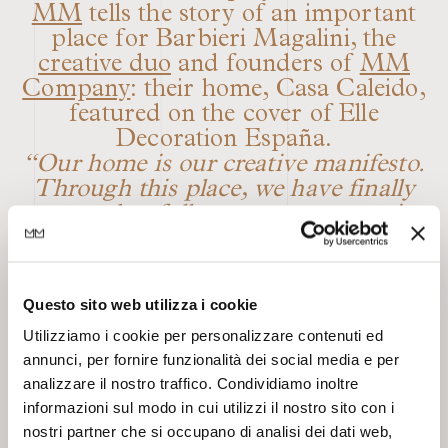
MM
tells the story of an important
place for Barbieri Magalini, the
creative duo
and founders of
MM
Company
: their home, Casa Caleido,
featured on the cover of Elle
Decoration España.
“Our home is our creative manifesto.
Through this place, we have finally
managed to fully express our creative
vision. Our DNA—made of
atmospheres, materials, eclecticism,
contrasts—can be encapsulated in
Questo sito web utilizza i cookie
three fundamental concepts: allure,
Utilizziamo i cookie per personalizzare contenuti ed
the beauty that resides in
annunci, per fornire funzionalità dei social media e per
imperfection, and a kaleidoscopic
analizzare il nostro traffico. Condividiamo inoltre
vision. This place, so special to us,
informazioni sul modo in cui utilizzi il nostro sito con i
became the cover of the print issue
nostri partner che si occupano di analisi dei dati web,
232 of Elle Decoration España