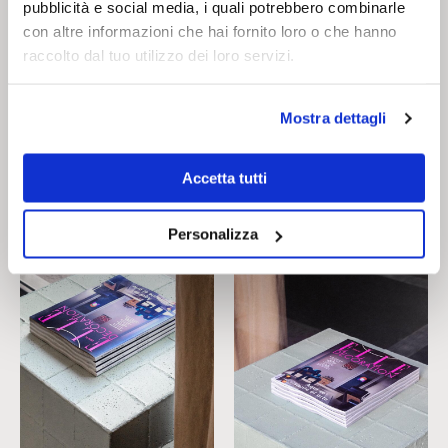
pubblicità e social media, i quali potrebbero combinarle
(March 2025), titled: ‘Aquí se siente
con altre informazioni che hai fornito loro o che hanno
el arte’ (here, art can be felt).”
raccolto dal tuo utilizzo dei loro servizi.
Manuel
e
Marco
Mostra dettagli
On show: Cimento
Accetta tutti
Personalizza