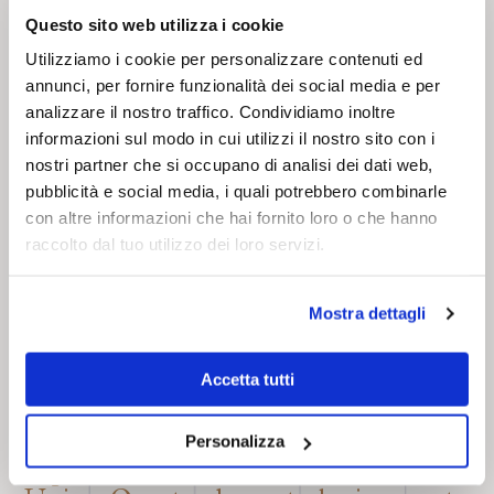
Questo sito web utilizza i cookie
Utilizziamo i cookie per personalizzare contenuti ed
annunci, per fornire funzionalità dei social media e per
analizzare il nostro traffico. Condividiamo inoltre
informazioni sul modo in cui utilizzi il nostro sito con i
nostri partner che si occupano di analisi dei dati web,
pubblicità e social media, i quali potrebbero combinarle
con altre informazioni che hai fornito loro o che hanno
raccolto dal tuo utilizzo dei loro servizi.
PHYSICAL
Mostra dettagli
Il ponte tra il mondo digitale e quello
Accetta tutti
fisico è stato rappresentato da Mira,
mascotte di brand, che si è
Personalizza
trasformata in un artwork reale
esposta nello stand di Reda a Milano