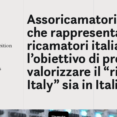
Assoricamatori 
che rappresenta
ricamatori itali
bition
l’obiettivo di 
valorizzare il 
s
Italy” sia in Ita