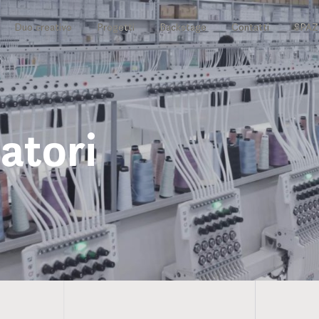
Duo creativo
Progetti
Backstage
Contatti
SPA
atori