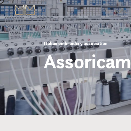
Profilo
Italian embroidery association
Assoricam