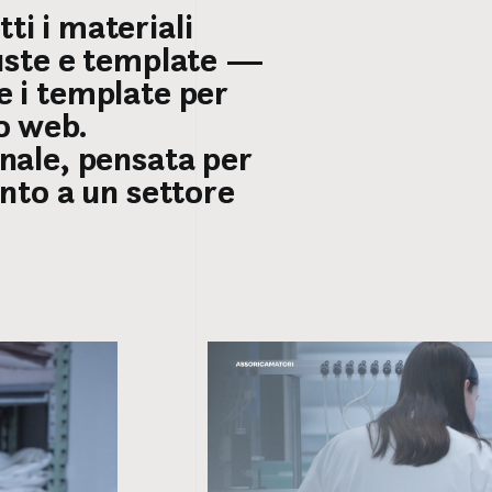
ti i materiali
 buste e template —
me i template per
to web.
onale, pensata per
nto a un settore