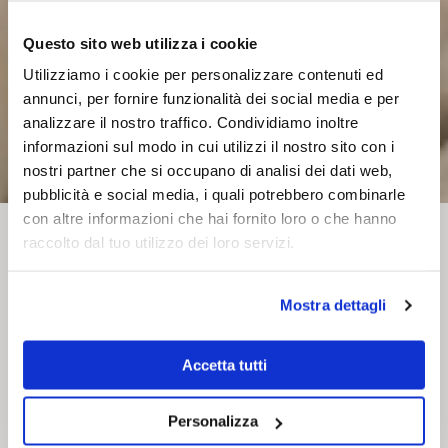
Questo sito web utilizza i cookie
Utilizziamo i cookie per personalizzare contenuti ed
annunci, per fornire funzionalità dei social media e per
analizzare il nostro traffico. Condividiamo inoltre
informazioni sul modo in cui utilizzi il nostro sito con i
nostri partner che si occupano di analisi dei dati web,
pubblicità e social media, i quali potrebbero combinarle
con altre informazioni che hai fornito loro o che hanno
raccolto dal tuo utilizzo dei loro servizi.
Consulenza
Web design
Mostra dettagli
Quas è uno dei principali
showroom multimarca di
Accetta tutti
arredamento a Vienna, che
offre servizi di progettazione.
Personalizza