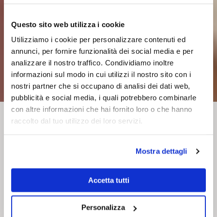
Questo sito web utilizza i cookie
Utilizziamo i cookie per personalizzare contenuti ed
annunci, per fornire funzionalità dei social media e per
analizzare il nostro traffico. Condividiamo inoltre
informazioni sul modo in cui utilizzi il nostro sito con i
nostri partner che si occupano di analisi dei dati web,
pubblicità e social media, i quali potrebbero combinarle
con altre informazioni che hai fornito loro o che hanno
raccolto dal tuo utilizzo dei loro servizi.
Consulenza
Branding & grafica
Social media
Digital Advertising
Mostra dettagli
Web design
Product, interior & exhibition design
Copywriting
Progetti editoriali
Accetta tutti
Foto, video & short films
Rendering & 3D Art
Educational projects
Personalizza