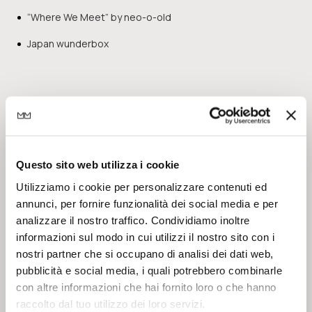
“Where We Meet” by neo-o-old
Japan wunderbox
Commenti recenti
No comments to show.
Questo sito web utilizza i cookie
Utilizziamo i cookie per personalizzare contenuti ed
annunci, per fornire funzionalità dei social media e per
Archivi
analizzare il nostro traffico. Condividiamo inoltre
informazioni sul modo in cui utilizzi il nostro sito con i
nostri partner che si occupano di analisi dei dati web,
July 2026
pubblicità e social media, i quali potrebbero combinarle
con altre informazioni che hai fornito loro o che hanno
May 2026
raccolto dal tuo utilizzo dei loro servizi.