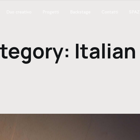
Duo creativo
Progetti
Backstage
Contatti
SPA
tegory: Italia