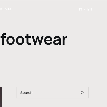
ZIO MM
IT
EN
n footwear